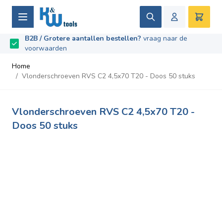
Ga naar de inhoud
Zoek
Winke
B2B / Grotere aantallen bestellen?
vraag naar de
Beoordeeld met
9.5
/
10
- Gebaseerd op
669
recensies
voorwaarden
Home
/
Vlonderschroeven RVS C2 4,5x70 T20 - Doos 50 stuks
Vlonderschroeven RVS C2 4,5x70 T20 -
Doos 50 stuks