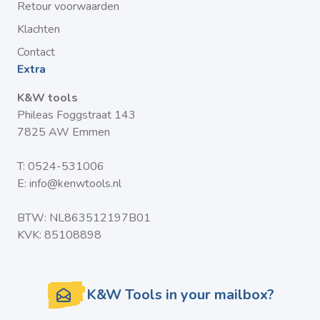
enthousiaste doe-het-zelver, met deze schroeven
Retour voorwaarden
bereikt u altijd een perfect resultaat.
Klachten
Kies voor kwaliteit en betrouwbaarheid met onze RVS
Contact
Vlonderschroeven en maak van uw buitenproject een
Extra
succes. Bestel vandaag nog en geniet van de voordelen
K&W tools
van een professionele afwerking!
Phileas Foggstraat 143
7825 AW Emmen
T:
0524-531006
E:
info@kenwtools.nl
BTW: NL863512197B01
KVK: 85108898
K&W Tools in your mailbox?