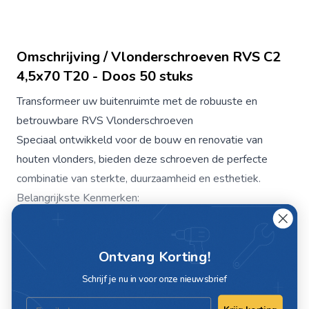
Omschrijving / Vlonderschroeven RVS C2
4,5x70 T20 - Doos 50 stuks
Transformeer uw buitenruimte met de robuuste en
betrouwbare RVS Vlonderschroeven
Speciaal ontwikkeld voor de bouw en renovatie van
houten vlonders, bieden deze schroeven de perfecte
combinatie van sterkte, duurzaamheid en esthetiek.
Belangrijkste Kenmerken:
Premium RVS Materiaal:
Gemaakt van hoogwaardig
roestvrij staal (RVS) voor uitstekende roest- en
Ontvang Korting!
corrosiebestendigheid, ideaal voor buitentoepassingen.
Zelftappende Punt:
Voorzien van een zelftappende
Schrijf je nu in voor onze nieuwsbrief
punt die voorboren overbodig maakt, waardoor installatie
Email