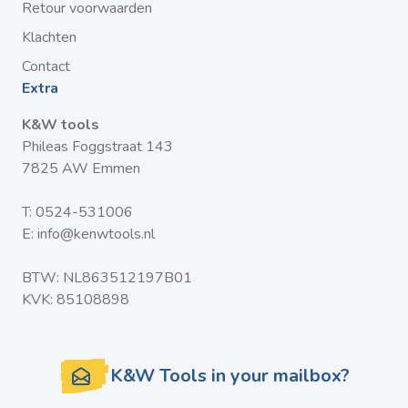
enthousiaste doe-het-zelver, met deze schroeven
Retour voorwaarden
bereikt u altijd een perfect resultaat.
Klachten
Kies voor kwaliteit en betrouwbaarheid met onze RVS
Contact
Vlonderschroeven en maak van uw buitenproject een
Extra
succes. Bestel vandaag nog en geniet van de voordelen
K&W tools
van een professionele afwerking!
Phileas Foggstraat 143
7825 AW Emmen
T:
0524-531006
E:
info@kenwtools.nl
BTW: NL863512197B01
KVK: 85108898
K&W Tools in your mailbox?