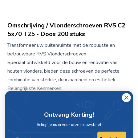
Omschrijving / Vlonderschroeven RVS C2
5x70 T25 - Doos 200 stuks
Transformeer uw buitenruimte met de robuuste en
betrouwbare RVS Vlonderschroeven
Speciaal ontwikkeld voor de bouw en renovatie van
houten vlonders, bieden deze schroeven de perfecte
combinatie van sterkte, duurzaamheid en esthetiek.
Belangrijkste Kenmerken:
Premium RVS Materiaal:
Gemaakt van hoogwaardig
roestvrij staal (RVS) voor uitstekende roest- en
Ontvang Korting!
corrosiebestendigheid, ideaal voor buitentoepassingen.
Zelftappende Punt:
Voorzien van een zelftappende
Schrijf je nu in voor onze nieuwsbrief
punt die voorboren overbodig maakt, waardoor installatie
Email