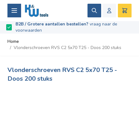
Ga naar de inhoud
Zoek
Winke
B2B / Grotere aantallen bestellen?
vraag naar de
Beoordeeld met
9.5
/
10
- Gebaseerd op
669
recensies
voorwaarden
Home
/
Vlonderschroeven RVS C2 5x70 T25 - Doos 200 stuks
Vlonderschroeven RVS C2 5x70 T25 -
Doos 200 stuks